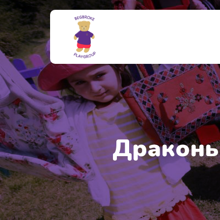
Драконь