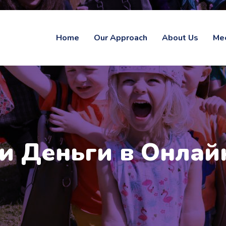
Home
Our Approach
About Us
Me
и Деньги в Онлай