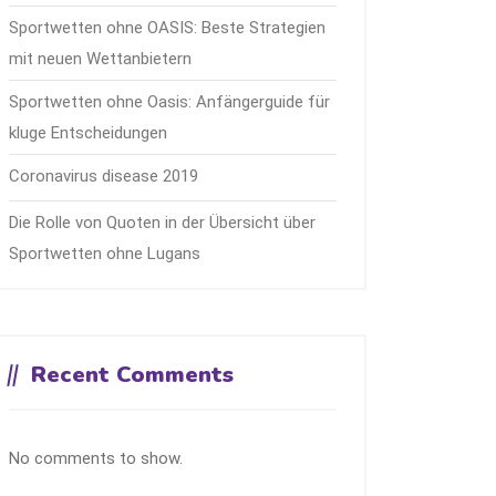
Sportwetten ohne OASIS: Beste Strategien
mit neuen Wettanbietern
Sportwetten ohne Oasis: Anfängerguide für
kluge Entscheidungen
Coronavirus disease 2019
Die Rolle von Quoten in der Übersicht über
Sportwetten ohne Lugans
Recent Comments
No comments to show.