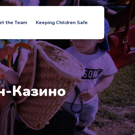
et the Team
Keeping Children Safe
н-Казино