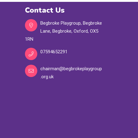
Contact Us
Begbroke Playgroup, Begbroke
Lane, Begbroke, Oxford, OX5
1RN
07594652291
chairman@begbrokeplaygroup
.org.uk