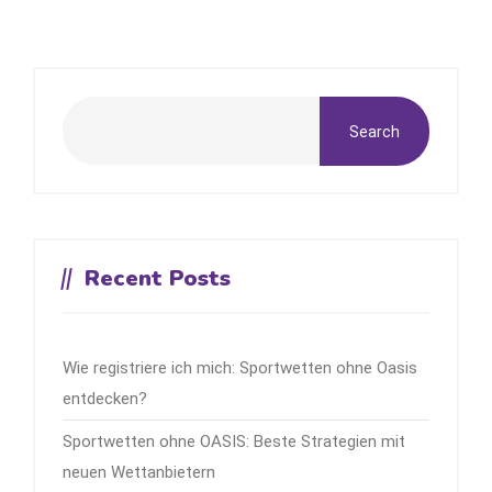
Search
Recent Posts
Wie registriere ich mich: Sportwetten ohne Oasis
entdecken?
Sportwetten ohne OASIS: Beste Strategien mit
neuen Wettanbietern