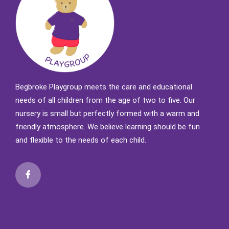
Begbroke Playgroup meets the care and educational
needs of all children from the age of two to five. Our
nursery is small but perfectly formed with a warm and
friendly atmosphere. We believe learning should be fun
and flexible to the needs of each child.