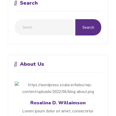
Search
About Us
Rosalina D. Willaimson
Lorem ipsum dolor sit amet, consectetur