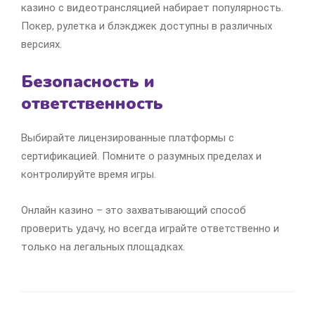
казино с видеотрансляцией набирает популярность.
Покер, рулетка и блэкджек доступны в различных
версиях.
Безопасность и
ответственность
Выбирайте лицензированные платформы с
сертификацией. Помните о разумных пределах и
контролируйте время игры.
Онлайн казино – это захватывающий способ
проверить удачу, но всегда играйте ответственно и
только на легальных площадках.