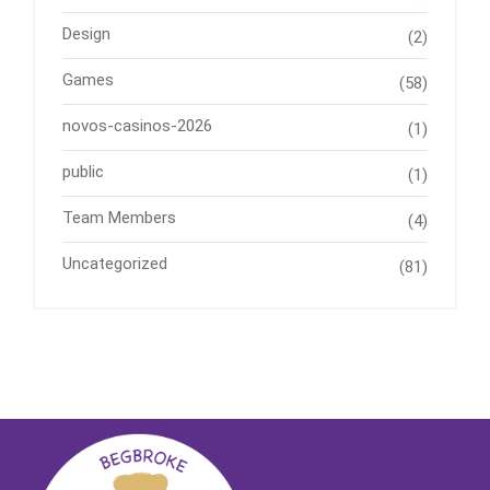
Design
(2)
Games
(58)
novos-casinos-2026
(1)
public
(1)
Team Members
(4)
Uncategorized
(81)