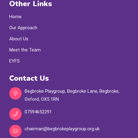
Other Links
Home
Our Approach
About Us
Meet the Team
EYFS
Contact Us
Begbroke Playgroup, Begbroke Lane, Begbroke,
Oxford, OX5 1RN
07594652291
chairman@begbrokeplaygroup.org.uk