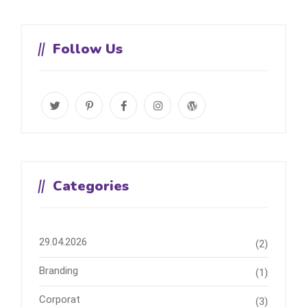
Follow Us
Categories
29.04.2026
(2)
Branding
(1)
Corporat
(3)