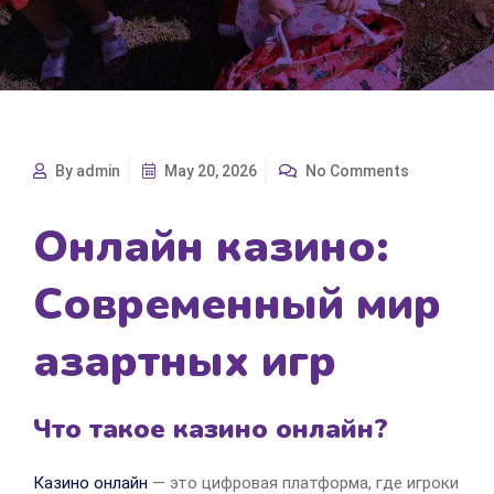
By admin
May 20, 2026
No Comments
Онлайн казино:
Современный мир
азартных игр
Что такое казино онлайн?
Казино онлайн
— это цифровая платформа, где игроки