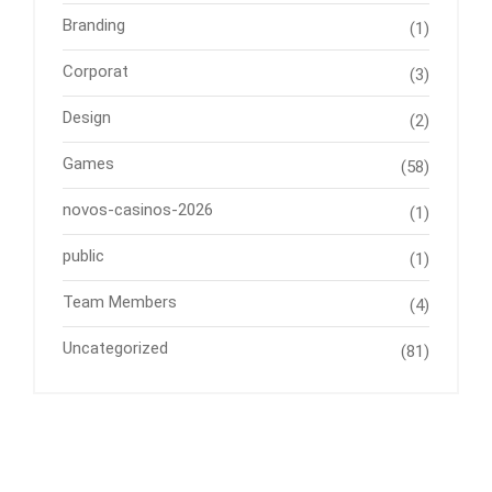
Branding
(1)
Corporat
(3)
Design
(2)
Games
(58)
novos-casinos-2026
(1)
public
(1)
Team Members
(4)
Uncategorized
(81)