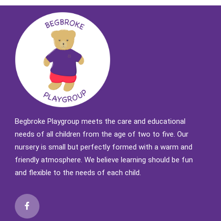
Begbroke Playgroup meets the care and educational
needs of all children from the age of two to five. Our
nursery is small but perfectly formed with a warm and
friendly atmosphere. We believe learning should be fun
and flexible to the needs of each child.