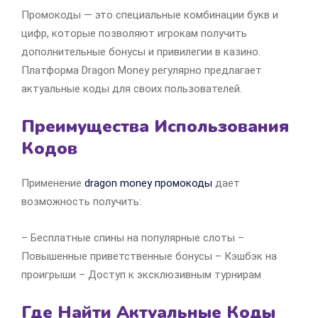
Промокоды — это специальные комбинации букв и
цифр, которые позволяют игрокам получить
дополнительные бонусы и привилегии в казино.
Платформа Dragon Money регулярно предлагает
актуальные коды для своих пользователей.
Преимущества Использования
Кодов
Применение
dragon money промокоды
дает
возможность получить:
– Бесплатные спины на популярные слоты –
Повышенные приветственные бонусы – Кэшбэк на
проигрыши – Доступ к эксклюзивным турнирам
Где Найти Актуальные Коды