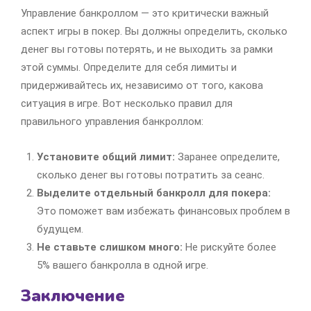
Управление банкроллом — это критически важный
аспект игры в покер. Вы должны определить, сколько
денег вы готовы потерять, и не выходить за рамки
этой суммы. Определите для себя лимиты и
придерживайтесь их, независимо от того, какова
ситуация в игре. Вот несколько правил для
правильного управления банкроллом:
Установите общий лимит:
Заранее определите,
сколько денег вы готовы потратить за сеанс.
Выделите отдельный банкролл для покера:
Это поможет вам избежать финансовых проблем в
будущем.
Не ставьте слишком много:
Не рискуйте более
5% вашего банкролла в одной игре.
Заключение