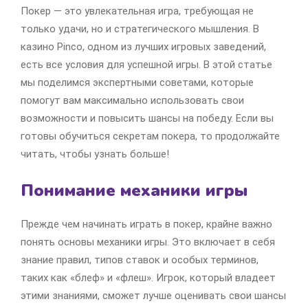
Покер — это увлекательная игра, требующая не
только удачи, но и стратегического мышления. В
казино Pinco, одном из лучших игровых заведений,
есть все условия для успешной игры. В этой статье
мы поделимся экспертными советами, которые
помогут вам максимально использовать свои
возможности и повысить шансы на победу. Если вы
готовы обучиться секретам покера, то продолжайте
читать, чтобы узнать больше!
Понимание механики игры
Прежде чем начинать играть в покер, крайне важно
понять основы механики игры. Это включает в себя
знание правил, типов ставок и особых терминов,
таких как «блеф» и «флеш». Игрок, который владеет
этими знаниями, сможет лучше оценивать свои шансы