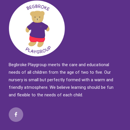
Begbroke Playgroup meets the care and educational
needs of all children from the age of two to five. Our
nursery is small but perfectly formed with a warm and
friendly atmosphere. We believe learning should be fun
and flexible to the needs of each child.