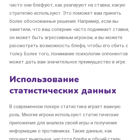
часто они блефуют, как реагируют на ставки, какую
стратегию используют. Это поможет вам принять
более обоснованные решения. Например, если вы
заметили, что ваш соперник часто поднимает ставки,
он может быть агрессивным игроком, и вы можете
рассмотреть возможность блефа, чтобы его сбить с
толку. Более того, понимание психологии оппонентов
может дать вам значительное преимущество в игре.
Использование
статистических данных
В современном покере статистика играет важную
роль. Многие игроки используют статистические
приложения для анализа своей игры и получения
информации о противниках. Такие данные, как
процент выигрыша, частота блефа и общий стиль