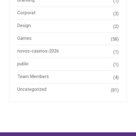
(1)
Corporat
(3)
Design
(2)
Games
(58)
novos-casinos-2026
(1)
public
(1)
Team Members
(4)
Uncategorized
(81)