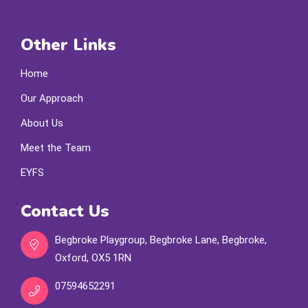
Other Links
Home
Our Approach
About Us
Meet the Team
EYFS
Contact Us
Begbroke Playgroup, Begbroke Lane, Begbroke,
Oxford, OX5 1RN
07594652291