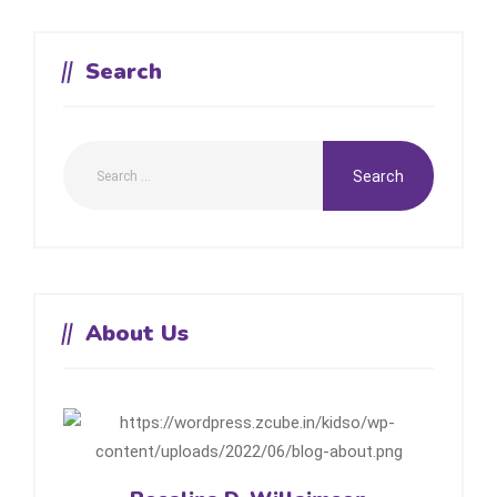
Search
About Us