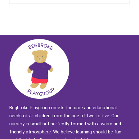
Begbroke Playgroup meets the care and educational
needs of all children from the age of two to five. Our
nursery is small but perfectly formed with a warm and
friendly atmosphere. We believe learning should be fun