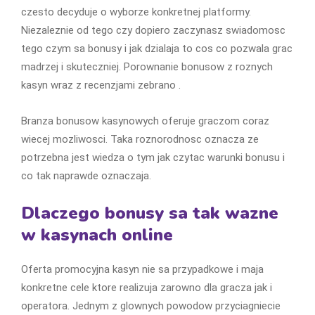
czesto decyduje o wyborze konkretnej platformy.
Niezaleznie od tego czy dopiero zaczynasz swiadomosc
tego czym sa bonusy i jak dzialaja to cos co pozwala grac
madrzej i skuteczniej. Porownanie bonusow z roznych
kasyn wraz z recenzjami zebrano .
Branza bonusow kasynowych oferuje graczom coraz
wiecej mozliwosci. Taka roznorodnosc oznacza ze
potrzebna jest wiedza o tym jak czytac warunki bonusu i
co tak naprawde oznaczaja.
Dlaczego bonusy sa tak wazne
w kasynach online
Oferta promocyjna kasyn nie sa przypadkowe i maja
konkretne cele ktore realizuja zarowno dla gracza jak i
operatora. Jednym z glownych powodow przyciagniecie