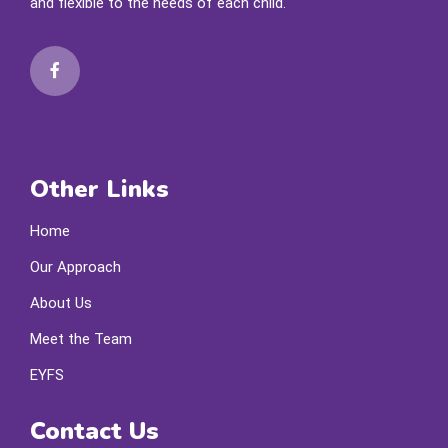
and flexible to the needs of each child.
Other Links
Home
Our Approach
About Us
Meet the Team
EYFS
Contact Us