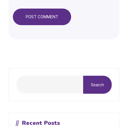
Search
Recent Posts