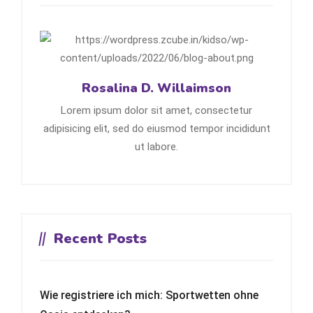
Rosalina D. Willaimson
Lorem ipsum dolor sit amet, consectetur
adipisicing elit, sed do eiusmod tempor incididunt
ut labore.
Recent Posts
Wie registriere ich mich: Sportwetten ohne