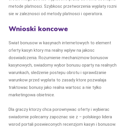
metode platnosci. Szybkosc przetworzenia wyplaty rozni
sie w zaleznosci od metody platnosci i operatora.
Wnioski koncowe
Swiat bonusow w kasynach internetowych to element
oferty kasyn ktory ma realny wplyw na jakosc
doswiadczenia. Rozumienie mechanizmow bonusow
kasynowych, swiadomy wybor bonusu oparty na realnych
warunkach, sledzenie postepu obrotu i sprawdzanie
warunkow przed wyplata to zasady ktore pozwalaja
traktowac bonusy jako realna wartosc a nie tylko
marketingowa obietnice.
Dla graczy ktorzy chca porownywac oferty i wybierac
swiadomie polecamy zapoznac sie z – polskiego lidera
wsrod portali poswieconych recenzjom kasyn i bonusow.